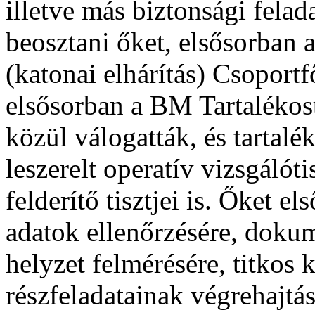
illetve más biztonsági felad
beosztani őket, elsősorban a 
(katonai elhárítás) Csoportf
elsősorban a BM Tartalékost
közül válogatták, és tartal
leszerelt operatív vizsgálót
felderítő tisztjei is. Őket e
adatok ellenőrzésére, dokum
helyzet felmérésére, titkos 
részfeladatainak végrehajtásá