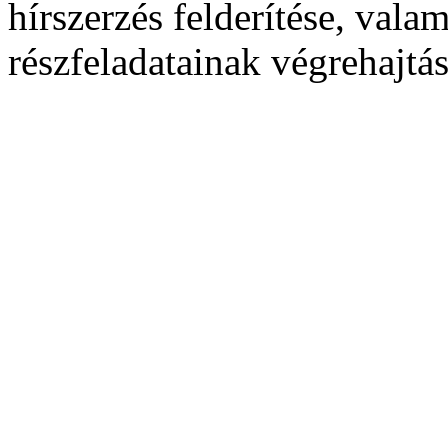
hírszerzés felderítése, vala
részfeladatainak végrehajtás