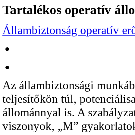
Tartalékos operatív ál
Állambiztonság operatív er
Az állambiztonsági munkába
teljesítőkön túl, potenciáli
állománnyal is. A szabályza
viszonyok, „M” gyakorlatok i