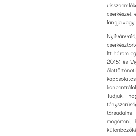
visszaemlé
cserkészet 
lángja vagy 
Nyilvánval
cserkésztört
Itt három e
2015) és Vi
élettörténet
kapcsolatos 
koncentrálok
Tudjuk, ho
tényszerűsé
társadalmi 
megérteni,
különbözőké