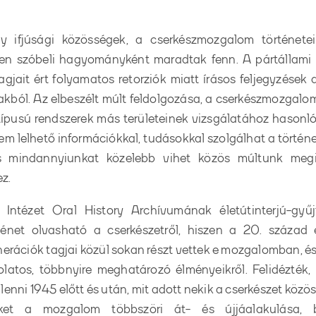
ny ifjúsági közösségek, a cserkészmozgalom története
n szóbeli hagyományként maradtak fenn. A pártállami 
jait ért folyamatos retorziók miatt írásos feljegyzések 
akból. Az elbeszélt múlt feldolgozása, a cserkészmozgalo
típusú rendszerek más területeinek vizsgálatához hasonló
em lelhető információkkal, tudásokkal szolgálhat a történ
s mindannyiunkat közelebb vihet közös múltunk megi
z.
 Intézet Oral History Archívumának életútinterjú-gyű
énet olvasható a cserkészetről, hiszen a 20. század 
nerációk tagjai közül sokan részt vettek e mozgalomban, é
latos, többnyire meghatározó élményeikről. Felidézték, m
lenni 1945 előtt és után, mit adott nekik a cserkészet közö
őket a mozgalom többszöri át- és újjáalakulása, b