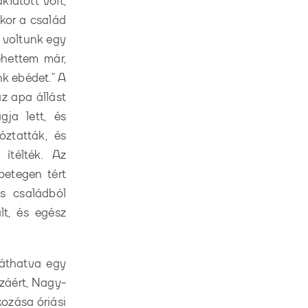
latott volt,
kor a család
n voltunk egy
ehettem már,
nk ebédet.” A
z apa állást
gja lett, és
óztatták, és
ítélték. Az
betegen tért
s családból
lt, és egész
 áthatva egy
azáért, Nagy-
ozása óriási