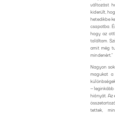
változást h
kiderült, ho
hetedikbe ke
csapatba. Én
hogy az ott
találtam. S
amit még tu
mindenért.”
Nagyon sok 
magukat a 
különbségek
– leginkább 
hiányát. Az 
összetartozá
tettek, m