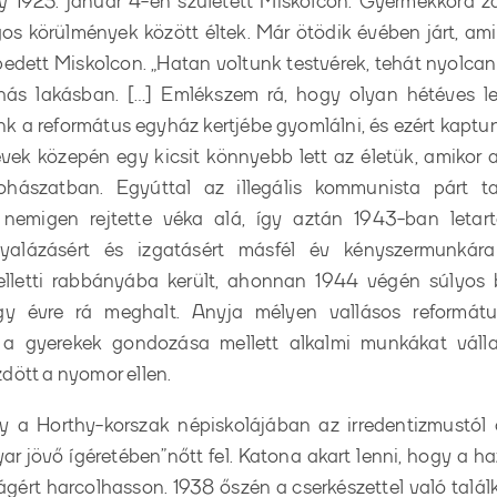
y 1925. január 4-én született Miskolcon. Gyermekkora zak
s körülmények között éltek. Már ötödik évében járt, ami
pedett Miskolcon. „Hatan voltunk testvérek, tehát nyolca
ás lakásban. […] Emlékszem rá, hogy olyan hétéves l
nk a református egyház kertjébe gyomlálni, és ezért kaptu
vek közepén egy kicsit könnyebb lett az életük, amikor a
hászatban. Egyúttal az illegális kommunista párt ta
nemigen rejtette véka alá, így aztán 1943-ban letart
yalázásért és izgatásért másfél év kényszermunkára 
elletti rabbányába került, ahonnan 1944 végén súlyos 
gy évre rá meghalt. Anyja mélyen vallásos reformátu
 a gyerekek gondozása mellett alkalmi munkákat válla
dött a nyomor ellen.
y a Horthy-korszak népiskolájában az irredentizmustól
ar jövő ígéretében”
nőtt fel. Katona akart lenni, hogy a h
ért harcolhasson. 1938 őszén a cserkészettel való találk