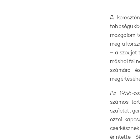
A kereszté
többségükbe
mozgalom tag
meg a korsz
– a szovjet 
máshol fel n
számára, é
megértéséhe
Az 1956-os
számos tört
született ge
ezzel kapcso
cserkésznek 
érintette 