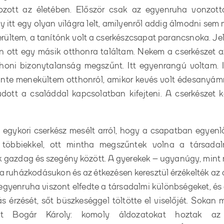
ozott az életében. Először csak az egyenruha vonzot
gy itt egy olyan világra lelt, amilyenről addig álmodni sem 
rültem, a tanítónk volt a cserkészcsapat parancsnoka. Je
 ott egy másik otthonra találtam. Nekem a cserkészet azt
honi bizonytalanság megszűnt. Itt egyenrangú voltam. I
zinte menekültem otthonról, amikor kevés volt édesanyámn
dott a családdal kapcsolatban kifejteni. A cserkészet k
egykori cserkész mesélt arról, hogy a csapatban egyenl
többiekkel, ott mintha megszűntek volna a társadalmi
 gazdag és szegény között. A gyerekek – ugyanúgy, mint
a ruházkodásukon és az étkezésen keresztül érzékelték az
egyenruha viszont elfedte a társadalmi különbségeket, és 
s érzését, sőt büszkeséggel töltötte el viselőjét. Sokan
int Bogár Károly: komoly áldozatokat hoztak az