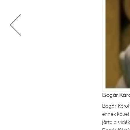
Bogár Káro
Bogár Károl
ennek követ
járta a vidé