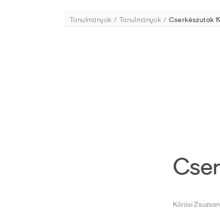
Tanulmányok
Tanulmányok
Cserkészutak 1
Cser
Kőrösi Zsuzsa