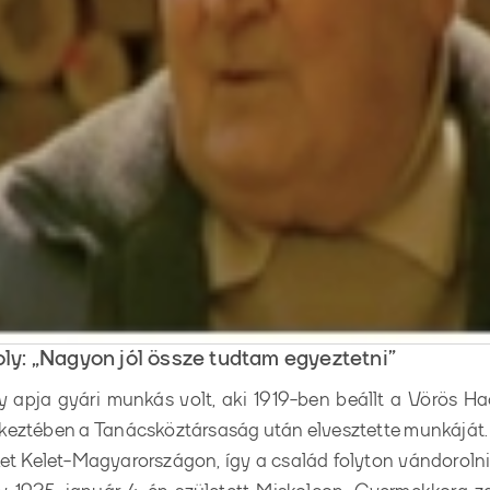
ly: „Nagyon jól össze tudtam egyeztetni”
y apja gyári munkás volt, aki 1919-ben beállt a Vörös Ha
keztében a Tanácsköztársaság után elvesztette munkáját.
ket Kelet-Magyarországon, így a család folyton vándorolni