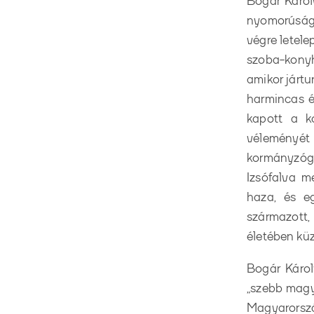
Bogár Károl
nyomorúságo
végre letele
szoba-konyh
amikor jártu
harmincas é
kapott a ko
véleményét 
kormányzóg
Izsófalva m
haza, és e
származott,
életében küz
Bogár Károl
„szebb magy
Magyarország