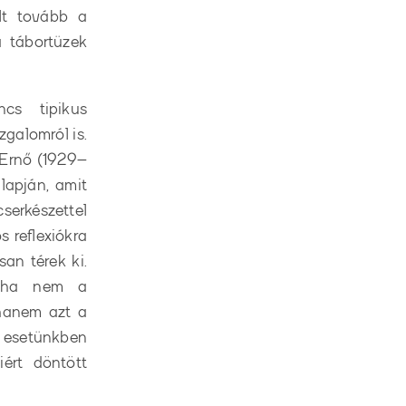
lt tovább a
a tábortüzek
ncs tipikus
zgalomról is.
 Ernő (1929–
lapján, amit
cserkészettel
s reflexiókra
san térek ki.
 soha nem a
 hanem azt a
s esetünkben
ért döntött