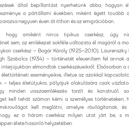
kezések által bepillantást nyerhetünk abba, hogyan é
eszménye a pártállami években, miként égett tovább 
parazsa negyven éven át itthon és az emigrációban.
ó, hogy amiként nincs tipikus cserkész, úgy ni
énet sem, az emlékezet sokféle változata él magáról a mo
gykori cserkész – Bogár Károly (1925–2010), Laurenszky
gh Szabolcs (1934) – történetét elevenítem fel annak a
i interjújukban elmondtak cserkészéveikről. Elsősorban a 
élettörténeti eseményeikre, illetve az azokkal kapcsolato
 – teljes életútjukra, pályájuk alakulására csak vázlato
gy minden visszaemlékezés torzít és konstruál,
get kell tehát számon kérni a személyes történeteken,
mikrovilágot kell meglátni, amelyre rávilágítanak, é
 hogy ez a három cserkész milyen utat járt be, s mi
ppen élete hasonló helyzetében.