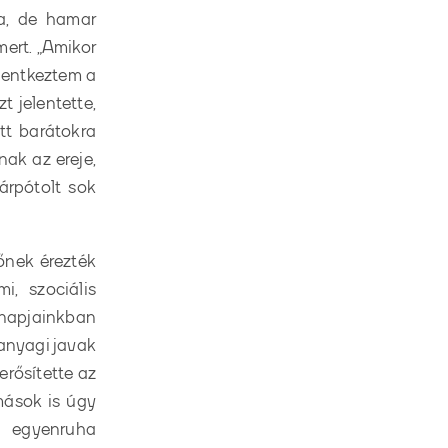
ta, de hamar
mert. „Amikor
lentkeztem a
 jelentette,
tt barátokra
ak az ereje,
árpótolt sok
őnek érezték
, szociális
 napjainkban
 anyagi javak
erősítette az
 mások is úgy
 egyenruha