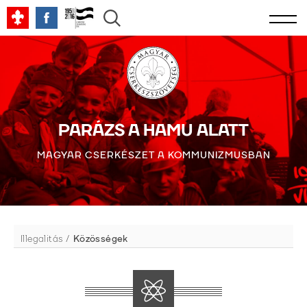
PARÁZS A HAMU ALATT
MAGYAR CSERKÉSZET A KOMMUNIZMUSBAN
Illegalitás
Közösségek