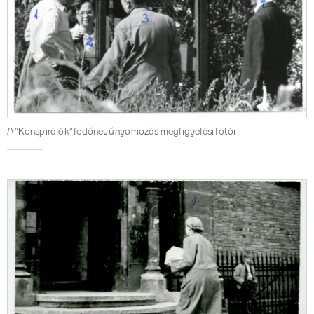
A "Konspirálók" fedőnevű nyomozás megfigyelési fotói