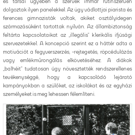
és társai ügyében a szervek immár rutinszerűen
dolgoztak ilyen panelekkel. Az ügy vádlottjai piarista és
ferences gimnazisták voltak, akiket osztályidegen
származásúként tartottak nyilván. Az állambiztonság
feltárta kapcsolataikat az „illegális” klerikális ifjúsági
szervezetekkel. A koncepció szerint ez a háttér adta a
motivációt a fegyverszerzés, -rejtegetés, röpcédulázás
vagy emlékműrongálás elkövetéséhez. A diákok
„balhéit” tudatosan úgy növesztették rendszerellenes
tevékenységgé, hogy a kapcsolódó lejárató
kampányokban a szülőket, az iskolákat és az egyházi
személyeket is meg lehessen félemlíteni.