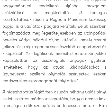
hagyománnyal rendelkező ifjúsági mozgalom
szétzilálását is megkísérelték. A tömeges
letartóztatások révén a Regnum Marianum közösség
papjai is a vádlottak padjára kerültek. Velük szemben
fogalmazódott meg legerőteljesebben az utánpótlás-
nevelés vádja, például olyan kitétellel, amely szerint
„elkezdték a régi regnumi cserkészekből csoportvezetők
kiképzését”. Az illegálisnak minősített rendezvényekkel
kapcsolatban az összefoglaló anyagok gyakran
ismételték, hogy az atyák „kirándulásokat s
úgynevezett szellemi olympiát szerveztek, ezeken
rendszerellenes propagandát folytattak”.
A hidegháborús légkörben csupán néhány valós tényt
kellett sajátos módon interpretálni, hogy a nemzetközi
ellenséges erők szerepét is be lehessen mutatni. Erre