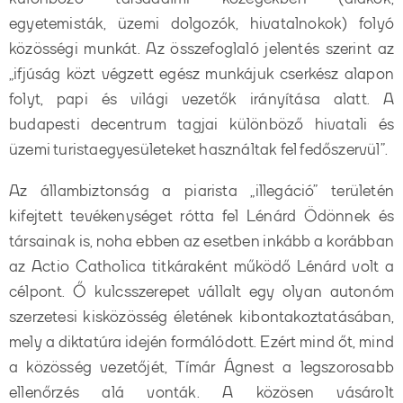
egyetemisták, üzemi dolgozók, hivatalnokok) folyó
közösségi munkát. Az összefoglaló jelentés szerint az
„ifjúság közt végzett egész munkájuk cserkész alapon
folyt, papi és világi vezetők irányítása alatt. A
budapesti decentrum tagjai különböző hivatali és
üzemi turistaegyesületeket használtak fel fedőszervül”.
Az állambiztonság a piarista „illegáció” területén
kifejtett tevékenységet rótta fel Lénárd Ödönnek és
társainak is, noha ebben az esetben inkább a korábban
az Actio Catholica titkáraként működő Lénárd volt a
célpont. Ő kulcsszerepet vállalt egy olyan autonóm
szerzetesi kisközösség életének kibontakoztatásában,
mely a diktatúra idején formálódott. Ezért mind őt, mind
a közösség vezetőjét, Tímár Ágnest a legszorosabb
ellenőrzés alá vonták. A közösen vásárolt