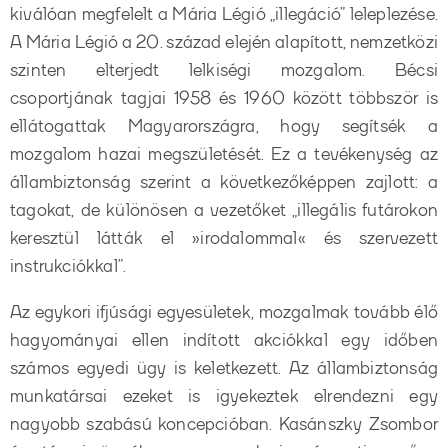
kiválóan megfelelt a Mária Légió „illegáció” leleplezése.
A Mária Légió a 20. század elején alapított, nemzetközi
szinten elterjedt lelkiségi mozgalom. Bécsi
csoportjának tagjai 1958 és 1960 között többször is
ellátogattak Magyarországra, hogy segítsék a
mozgalom hazai megszületését. Ez a tevékenység az
állambiztonság szerint a következőképpen zajlott: a
tagokat, de különösen a vezetőket „illegális futárokon
keresztül látták el »irodalommal« és szervezett
instrukciókkal”.
Az egykori ifjúsági egyesületek, mozgalmak tovább élő
hagyományai ellen indított akciókkal egy időben
számos egyedi ügy is keletkezett. Az állambiztonság
munkatársai ezeket is igyekeztek elrendezni egy
nagyobb szabású koncepcióban. Kasánszky Zsombor