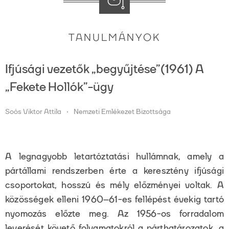
TANULMÁNYOK
Ifjúsági vezetők „begyűjtése”(1961) A
„Fekete Hollók”-ügy
Soós Viktor Attila
Nemzeti Emlékezet Bizottsága
A legnagyobb letartóztatási hullámnak, amely a
pártállami rendszerben érte a keresztény ifjúsági
csoportokat, hosszú és mély előzményei voltak. A
közösségek elleni 1960–61-es fellépést évekig tartó
nyomozás előzte meg. Az 1956-os forradalom
leverését követő folyamatokról a párthatározatok, a