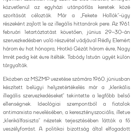
közvetlenül az egyházi utánpótlás keretek közé
szorítását célozták. Már a „Fekete Hollók”-ügy
részeként zajlott le az illegális hittanárok pere. Az 1961.
februári letartóztatást követően, június 29–30-án
szervezkedésben való részvétel vádjával Rédly Elemért
három év hat hónapra, Hrotkó Gézát három évre, Nagy
Imrét pedig két évre ítélték. Tabódy István ügyét külön
tárgyalták.
Eközben az MSZMP vezetése számára 1960. júniusban
készített belügyi helyzetértékelés már a „klerikális
illegális szervezkedéseket” tekintette a legfőbb belső
ellenségnek. Ideológiai szempontból a fiatalok
antimarxista nevelésében, a keresztényszociális, illetve
„klerikálfasiszta” nézetek terjesztésében látták a fő
veszélyforrást. A politikai bizottság által elfogadott