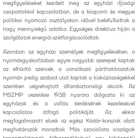
megfigyeléseket kezdett meg az egyházi ifjúsági
csoportokkal kapcsolatban, de a központi és megyei
politikai nyomozó osztályokon idővel belefulladtak a
nagy mennyiségű adatba. Egységes direktíva híján a
szolgálatok energiái szétforgácsolódtak.
Azonban az egyházi személyek megfigyelésében, a
nyomásgyakorlásban egyre nagyobb szerepet kaptak
az elhárító szervek, a vonatkozó párthatározatok
nyomán pedig szabad utat kaptak a kisközösségekkel
szemben végrehajtott állambiztonsági akciók. Az
MSZMP vezetése 1958 nyarára dolgozta ki az
egyházak és a vallás kérdésének kezelésével
kapcsolatos átfogó politikáját. Az ekkor
megfogalmazott elvek az egész Kádár-korszak alatt
meghatározók maradtak. Más szocialista országok