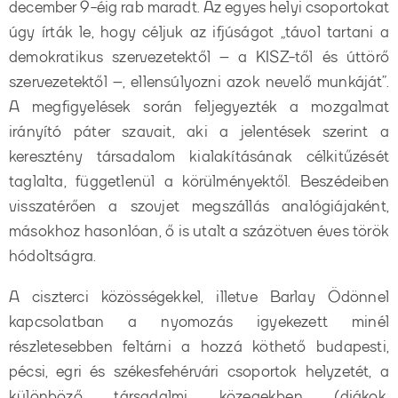
december 9-éig rab maradt. Az egyes helyi csoportokat
úgy írták le, hogy céljuk az ifjúságot „távol tartani a
demokratikus szervezetektől – a KISZ-től és úttörő
szervezetektől –, ellensúlyozni azok nevelő munkáját”.
A megfigyelések során feljegyezték a mozgalmat
irányító páter szavait, aki a jelentések szerint a
keresztény társadalom kialakításának célkitűzését
taglalta, függetlenül a körülményektől. Beszédeiben
visszatérően a szovjet megszállás analógiájaként,
másokhoz hasonlóan, ő is utalt a százötven éves török
hódoltságra.
A ciszterci közösségekkel, illetve Barlay Ödönnel
kapcsolatban a nyomozás igyekezett minél
részletesebben feltárni a hozzá köthető budapesti,
pécsi, egri és székesfehérvári csoportok helyzetét, a
különböző társadalmi közegekben (diákok,