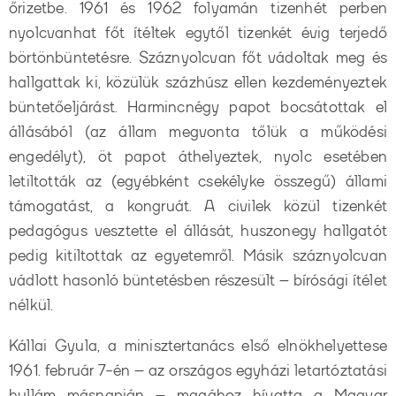
őrizetbe. 1961 és 1962 folyamán tizenhét perben
nyolcvanhat főt ítéltek egytől tizenkét évig terjedő
börtönbüntetésre. Száznyolcvan főt vádoltak meg és
hallgattak ki, közülük százhúsz ellen kezdeményeztek
büntetőeljárást. Harmincnégy papot bocsátottak el
állásából (az állam megvonta tőlük a működési
engedélyt), öt papot áthelyeztek, nyolc esetében
letiltották az (egyébként csekélyke összegű) állami
támogatást, a kongruát. A civilek közül tizenkét
pedagógus vesztette el állását, huszonegy hallgatót
pedig kitiltottak az egyetemről. Másik száznyolcvan
vádlott hasonló büntetésben részesült – bírósági ítélet
nélkül.
Kállai Gyula, a minisztertanács első elnökhelyettese
1961. február 7-én – az országos egyházi letartóztatási
hullám másnapján – magához hívatta a Magyar