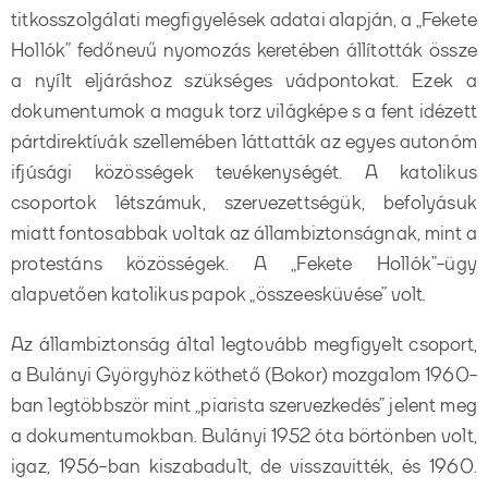
titkosszolgálati megfigyelések adatai alapján, a „Fekete
Hollók” fedőnevű nyomozás keretében állították össze
a nyílt eljáráshoz szükséges vádpontokat. Ezek a
dokumentumok a maguk torz világképe s a fent idézett
pártdirektívák szellemében láttatták az egyes autonóm
ifjúsági közösségek tevékenységét. A katolikus
csoportok létszámuk, szervezettségük, befolyásuk
miatt fontosabbak voltak az állambiztonságnak, mint a
protestáns közösségek. A „Fekete Hollók”-ügy
alapvetően katolikus papok „összeesküvése” volt.
Az állambiztonság által legtovább megfigyelt csoport,
a Bulányi Györgyhöz köthető (Bokor) mozgalom 1960-
ban legtöbbször mint „piarista szervezkedés” jelent meg
a dokumentumokban. Bulányi 1952 óta börtönben volt,
igaz, 1956-ban kiszabadult, de visszavitték, és 1960.