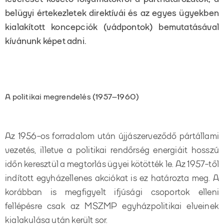
belügyi értekezletek direktívái és az egyes ügyekben
kialakított koncepciók (vádpontok) bemutatásával
kívánunk képet adni.
A politikai megrendelés (1957–1960)
Az 1956-os forradalom után újjászerveződő pártállami
vezetés, illetve a politikai rendőrség energiáit hosszú
időn keresztül a megtorlás ügyei kötötték le. Az 1957-től
indított egyházellenes akciókat is ez határozta meg. A
korábban is megfigyelt ifjúsági csoportok elleni
fellépésre csak az MSZMP egyházpolitikai elveinek
kialakulása után került sor.