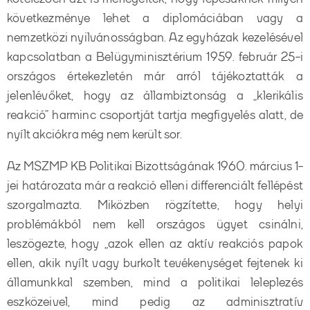
következménye lehet a diplomáciában vagy a
nemzetközi nyilvánosságban. Az egyházak kezelésével
kapcsolatban a Belügyminisztérium 1959. február 25-i
országos értekezletén már arról tájékoztatták a
jelenlévőket, hogy az állambiztonság a „klerikális
reakció” harminc csoportját tartja megfigyelés alatt, de
nyílt akciókra még nem került sor.
Az MSZMP KB Politikai Bizottságának 1960. március 1-
jei határozata már a reakció elleni differenciált fellépést
szorgalmazta. Miközben rögzítette, hogy helyi
problémákból nem kell országos ügyet csinálni,
leszögezte, hogy „azok ellen az aktív reakciós papok
ellen, akik nyílt vagy burkolt tevékenységet fejtenek ki
államunkkal szemben, mind a politikai leleplezés
eszközeivel, mind pedig az adminisztratív