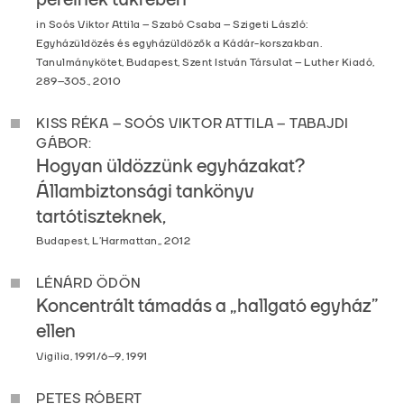
in Soós Viktor Attila – Szabó Csaba – Szigeti László:
Egyházüldözés és egyházüldözők a Kádár-korszakban.
Tanulmánykötet, Budapest, Szent István Társulat – Luther Kiadó,
289–305., 2010
KISS RÉKA – SOÓS VIKTOR ATTILA – TABAJDI
GÁBOR:
Hogyan üldözzünk egyházakat?
Állambiztonsági tankönyv
tartótiszteknek,
Budapest, L’Harmattan,, 2012
LÉNÁRD ÖDÖN
Koncentrált támadás a „hallgató egyház”
ellen
Vigilia, 1991/6–9, 1991
PETES RÓBERT