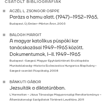
CSATOLT BIBLIOGRÁFIÁK
ACZÉL L. ZSONGOR OSPPE
Parázs a hamu alatt. (1947)–1952–1965,
Budapest, Új Ember–Márton Áron, 2005
BALOGH MARGIT
A magyar katolikus püspöki kar
tanácskozásai 1949–1965 között.
Dokumentumok, I–II. 1949–1965
Budapest -Szeged, Magyar Egyháztörténeti Enciklopédia
Munkaközösség–Historia Ecclesiastica Hungarica Alapítvány–
Szeged-csanádi Püspökség, 2008
BÁNKUTI GÁBOR
Jezsuiták a diktatúrában.
L’Harmattan – Jézus Társasága Magyarországi Rendtartománya –
Állambiztonsági Szolgálatok Történeti Levéltára, 2011