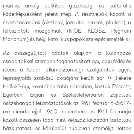
munka, amely politikai, gazdasági és kulturális
káderképzésként jelent meg. A résztvevők között a
szerzetesrendek (ciszterci, jezsuita, bencés, piarista), a
feloszlatott mozgalmak (KIOE, KLOSZ, Regnum
Marianum) és helyi katolikus papok szerepét emelték ki.
Az összegyűjtött adatok alapján, a különböző
csoportokkal szemben foganatosított egyidejű fellépés
révén a kádári állambiztonsági szolgálatok egyik
legnagyobb szabású akciójára került sor. A „Fekete
Hollók”-ügy keretében több városban, köztük Pécsett,
Egerben, Baján és Székesfehérváron zajlottak
összehangolt letartóztatások az 1961. február 6-áról 7-
ére virradó éjjel. 1960 novembere és 1961 februárja
között összesen több mint kétszáz lakásban tartottak
házkutatást, és körülbelül nyolcvan személyt vettek