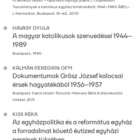
in Bánkuti Gábor – Gyarmati György (szerk.): Csapdában.
Tanulmányok a katolikus egyház történetéből, 1945–1989, ÁBTL–
L’Harmattan, Budapest, 31–42., 2010
HAVASY GYULA
A magyar katolikusok szenvedései 1944–
1989
Budapest,, 1990
KÁLMÁN PEREGRIN OFM
Dokumentumok Grősz József kalocsai
érsek hagyatékából 1956–1957
Budapest, Szent István Társulat–Hamvas Béla Kultúrakutató
Intézet, 2011
KISS RÉKA
Az egyházpolitika és a református egyház
a forradalmat követő évtized egyházi
pereinek tükrében