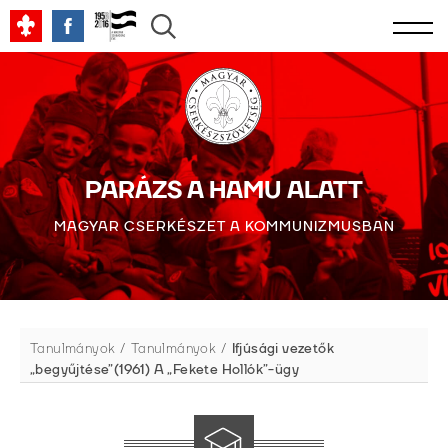
PARÁZS A HAMU ALATT
MAGYAR CSERKÉSZET A KOMMUNIZMUSBAN
Tanulmányok
Tanulmányok
Ifjúsági vezetők
„begyűjtése”(1961) A „Fekete Hollók”-ügy