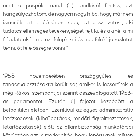
amit a püspök mond (…) rendkívül fontos, ezt
hangsúlyozhatom, de nagyon nagy hiba, hogy már nem
ismerjük azt a plébánost vagy azt a szerzetest, aki
tudatos ellenséges tevékenységet fejt ki, és akinél a mi
feladatunk lenne azt leleplezni és megfelelő javaslatot
tenni, őt felelősségre vonni.”
1958 novemberében országgyűlési és
tanácsválasztásokra került sor, amikor is lecserélték a
még Rákosi szempontjai szerint összeválogatott 1953-
as parlamentet. Ezután új fejezet kezdődött a
belpolitikai életben. Ezenkívül az egyes adminisztratív
intézkedések (kihallgatások, rendőri figyelmeztetések,
letartóztatások) előtt az állambiztonság munkatársai
kötelezően azt is mérlegelték, hogy lépésüknek milyen