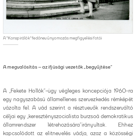
A "Konspirálók" fedőnevű nyomozás megfigyelési fotói
A megvalósítás – az ifjúsági vezetők „begyűjtése”
A „Fekete Hollók”-ügy végleges koncepciója 1960-ra
egy nagyszabású államellenes szervezkedés rémképét
vázolta fel. A vád szerint a résztvevők rendszerváltó
céljai egy „keresztényszocialista burzsoá demokratikus
államrendszer létrehozására”
irányultak. Ehhez
kapcsolódott az elitnevelés vádja, azaz a közösségi