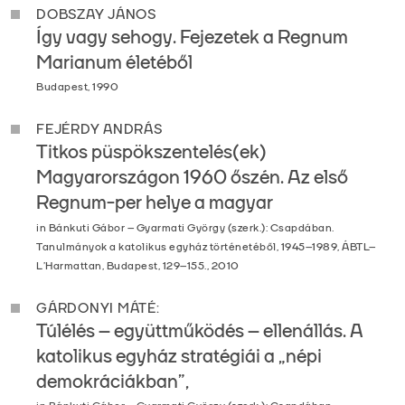
DOBSZAY JÁNOS
Így vagy sehogy. Fejezetek a Regnum
Marianum életéből
Budapest, 1990
FEJÉRDY ANDRÁS
Titkos püspökszentelés(ek)
Magyarországon 1960 őszén. Az első
Regnum-per helye a magyar
in Bánkuti Gábor – Gyarmati György (szerk.): Csapdában.
Tanulmányok a katolikus egyház történetéből, 1945–1989, ÁBTL–
L’Harmattan, Budapest, 129–155., 2010
GÁRDONYI MÁTÉ:
Túlélés – együttműködés – ellenállás. A
katolikus egyház stratégiái a „népi
demokráciákban”,