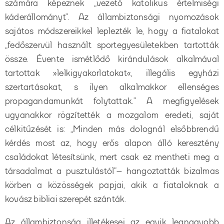
számára képeznek „vezető katolikus értelmiségi
káderállományt”. Az állambiztonsági nyomozások
sajátos módszereikkel leplezték le, hogy a fiatalokat
„fedőszervül használt sportegyesületekben tartották
össze. Évente ismétlődő kirándulások alkalmával
tartottak »lelkigyakorlatokat«, illegális egyházi
szertartásokat, s ilyen alkalmakkor ellenséges
propagandamunkát folytattak.” A megfigyelések
ugyanakkor rögzítették a mozgalom eredeti, saját
célkitűzését is: „Minden más dolognál elsőbbrendű
kérdés most az, hogy erős alapon álló keresztény
családokat létesítsünk, mert csak ez mentheti meg a
társadalmat a pusztulástól”
– hangoztatták bizalmas
körben a közösségek papjai, akik a fiataloknak a
kovász bibliai szerepét szánták.
Az állambiztonság illetékesei az egyik legnagyobb