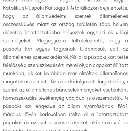
Katolikus Püspöki Kar tagjait. A találkozón bejelentette,
hogy az államvédelmi szervek államellenes
összeesküvés miatt az ország területén több helyen
előzetes letartóztatásba helyeztek egyházi és világi
személyeket. Megjegyezte, feltételezhető, hogy a
püspöki kar egyes tagjainak tudomásuk volt az
államellenes szervezkedésről. Kállai a püspöki kart tette
felelőssé a szervezkedésért, mivel olyan papokat állított
munkába, akiket korábban már elítéltek államellenes
magatartásuk miatt. Az előre kidolgozott forgatókönyv
szerint az államellenes bűncselekményeket esetenként
homoszexuális tevékenyég vádjával is összemosták
.
A
püspöki kar, engedve az állam nyomásának, 1961.
március 15-én körlevélben ítélte el a letartóztatott
papokat és azokat a keresztényeket, akik nem voltak
hajlandók behódolni az állampártnak.