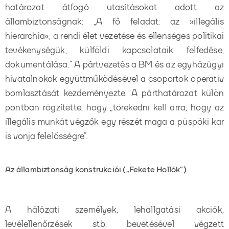
határozat átfogó utasításokat adott az
állambiztonságnak: „A fő feladat: az »illegális
hierarchia«, a rendi élet vezetése és ellenséges politikai
tevékenységük, külföldi kapcsolataik felfedése,
dokumentálása.” A pártvezetés a BM és az egyházügyi
hivatalnokok együttműködésével a csoportok operatív
bomlasztását kezdeményezte. A párthatározat külön
pontban rögzítette, hogy „törekedni kell arra, hogy az
illegális munkát végzők egy részét maga a püspöki kar
is vonja felelősségre”.
Az állambiztonság konstrukciói („Fekete Hollók”)
A hálózati személyek, lehallgatási akciók,
levélellenőrzések stb. bevetésével végzett