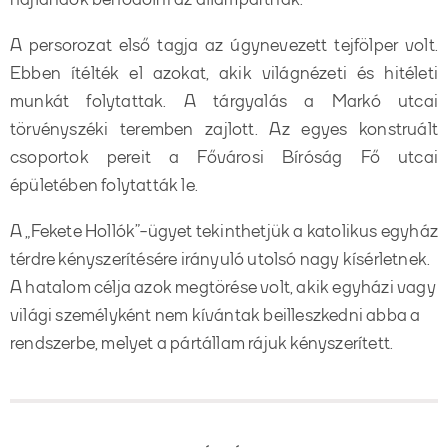
A persorozat első tagja az úgynevezett tejfölper volt.
Ebben ítélték el azokat, akik világnézeti és hitéleti
munkát folytattak. A tárgyalás a Markó utcai
törvényszéki teremben zajlott. Az egyes konstruált
csoportok pereit a Fővárosi Bíróság Fő utcai
épületében folytatták le.
A „Fekete Hollók”-ügyet tekinthetjük a katolikus egyház
térdre kényszerítésére irányuló utolsó nagy kísérletnek.
A hatalom célja azok megtörése volt, akik egyházi vagy
világi személyként nem kívántak beilleszkedni abba a
rendszerbe, melyet a pártállam rájuk kényszerített.