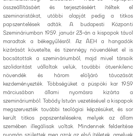
összeállításáért és terjesztéséért ítéltek el
szeminaristákat, utóbbi alapját pedig a titkos
papszentelések adták. A budapesti Központi
Szemináriumban 1959. január 23-án a kispapok távol
maradtak a békegyűlésről. Az ÁEH a hangadók
kizárását követelte, és tizennégy növendéket el is
bocsátottak a szemináriumból, majd mivel társaik
szolidaritást vállaltak velük, további ötvenkilenc
növendék és három elöljáró távozását
kezdeményezték. Többségüket a püspöki kar 1959
márciusában állami nyomásra kizárta a
szemináriumból. Tabódy István vezetésével a kispapok
megszervezték további teológiai képzésüket, és sor
került titkos papszentelésekre, melyek az állam
szemében illegálisak voltak. Mindennek felderítése
nyomán születtek meg azok az első ítéletek, amelyek