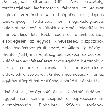
Az egyházi elhárítás (BM II/5-C alosztály)
tartótisztjeinek legfontosabb feladata az egyház
legfelső vezetésébe való beépülés, az „illegális
tevékenység” felderítése és megakadályozása,
valamint az illegális külföldi csatornák felderítése és
manipulálása lett. Ezek révén az állambiztonság
elsődlegesen az egyházi kinevezések, diszpozíciók
befolyásolásához járult hozzá, az Állami Egyházügyi
Hivatal (ÁEH) munkáját segítve. Ezekben az években
különösen egy feltételezett titkos egyházi hierarchia, a
titkos püspökkinevezések és papszentelések
érdekelték a szerveket. Az ilyen nyomozások már az
egyházi utánpótlást, az ifjúsági elhárítást is érintették.
Elsőként a „Teológusok” és a „Kizártak” fedőnevű
üggyel mért komoly csapást a papképzésre az
állambiztonság. Előbbiben 1956-os röplapok