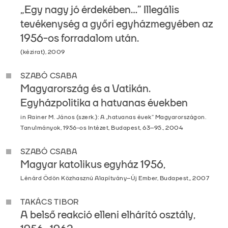
„Egy nagy jó érdekében…” Illegális
tevékenység a győri egyházmegyében az
1956-os forradalom után.
(kézirat), 2009
SZABÓ CSABA
Magyarország és a Vatikán.
Egyházpolitika a hatvanas években
in Rainer M. János (szerk.): A „hatvanas évek” Magyarországon.
Tanulmányok, 1956-os Intézet, Budapest, 63–95., 2004
SZABÓ CSABA
Magyar katolikus egyház 1956,
Lénárd Ödön Közhasznú Alapítvány–Új Ember, Budapest,, 2007
TAKÁCS TIBOR
A belső reakció elleni elhárító osztály,