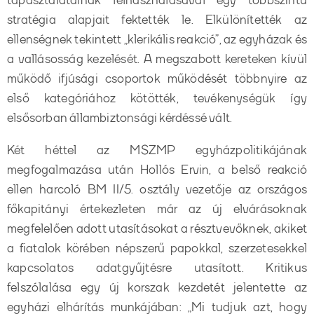
tapasztalatainak felhasználásával egy többszintű
stratégia alapjait fektették le. Elkülönítették az
ellenségnek tekintett „klerikális reakció”, az egyházak és
a vallásosság kezelését. A megszabott kereteken kívül
működő ifjúsági csoportok működését többnyire az
első kategóriához kötötték, tevékenységük így
elsősorban állambiztonsági kérdéssé vált.
Két héttel az MSZMP egyházpolitikájának
megfogalmazása után Hollós Ervin, a belső reakció
ellen harcoló BM II/5. osztály vezetője az országos
főkapitányi értekezleten már az új elvárásoknak
megfelelően adott utasításokat a résztvevőknek, akiket
a fiatalok körében népszerű papokkal, szerzetesekkel
kapcsolatos adatgyűjtésre utasított. Kritikus
felszólalása egy új korszak kezdetét jelentette az
egyházi elhárítás munkájában: „Mi tudjuk azt, hogy