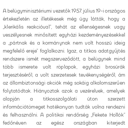
A belügyminisztériumi vezetők 1957. július 19-i országos
értekezletén az illetékesek még úgy látták, hogy a
„klerikális reakcióval”, tehát az ellenségesnek vagy
veszélyesnek minősített egyházi kezdeményezésekkel
a „pártnak és a kormánynak nem volt hosszú ideig
megfelelő ereje” foglalkozni. Igaz, a titkos adatgyűjtés
rendszere ismét megszerveződött, a belügynek mind
több ismerete volt röplapok, egyházi brosúrák
terjesztéséről, a volt szerzetesek tevékenységéről, ám
az állambiztonsági akciók még sokáig alkalomszerűen
folytatódtak. Hiányoztak azok a vezérelvek, amelyek
alapján a titkosszolgálati úton szerzett
információtömeget hatékonyan tudták volna rendezni
és felhasználni. A politikai rendőrség „Fekete Hollók”
fedőnéven az egész országban kiterjedt