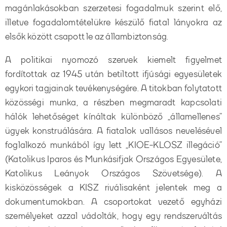
magánlakásokban szerzetesi fogadalmuk szerint elő,
illetve fogadalomtételükre készülő fiatal lányokra az
elsők között csapott le az állambiztonság.
A politikai nyomozó szervek kiemelt figyelmet
fordítottak az 1945 után betiltott ifjúsági egyesületek
egykori tagjainak tevékenységére. A titokban folytatott
közösségi munka, a részben megmaradt kapcsolati
hálók lehetőséget kínáltak különböző „államellenes”
ügyek konstruálására. A fiatalok vallásos nevelésével
foglalkozó munkából így lett „KIOE-KLOSZ illegáció”
(Katolikus Iparos és Munkásifjak Országos Egyesülete,
Katolikus Leányok Országos Szövetsége). A
kisközösségek a KISZ riválisaként jelentek meg a
dokumentumokban. A csoportokat vezető egyházi
személyeket azzal vádolták, hogy egy rendszerváltás