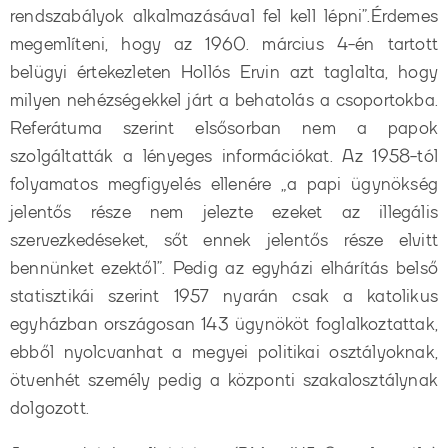
rendszabályok alkalmazásával fel kell lépni”.
Érdemes
megemlíteni, hogy az 1960. március 4-én tartott
belügyi értekezleten Hollós Ervin azt taglalta, hogy
milyen nehézségekkel járt a behatolás a csoportokba.
Referátuma szerint elsősorban nem a papok
szolgáltatták a lényeges információkat. Az 1958-tól
folyamatos megfigyelés ellenére „a papi ügynökség
jelentős része nem jelezte ezeket az illegális
szervezkedéseket, sőt ennek jelentős része elvitt
bennünket ezektől”. Pedig az egyházi elhárítás belső
statisztikái szerint 1957 nyarán csak a katolikus
egyházban országosan 143 ügynököt foglalkoztattak,
ebből nyolcvanhat a megyei politikai osztályoknak,
ötvenhét személy pedig a központi szakalosztálynak
dolgozott.