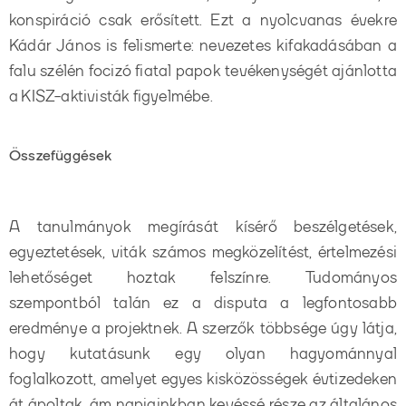
konspiráció csak erősített. Ezt a nyolcvanas évekre
Kádár János is felismerte: nevezetes kifakadásában a
falu szélén focizó fiatal papok tevékenységét ajánlotta
a KISZ-aktivisták figyelmébe.
Összefüggések
A tanulmányok megírását kísérő beszélgetések,
egyeztetések, viták számos megközelítést, értelmezési
lehetőséget hoztak felszínre. Tudományos
szempontból talán ez a disputa a legfontosabb
eredménye a projektnek. A szerzők többsége úgy látja,
hogy kutatásunk egy olyan hagyománnyal
foglalkozott, amelyet egyes kisközösségek évtizedeken
át ápoltak, ám napjainkban kevéssé része az általános