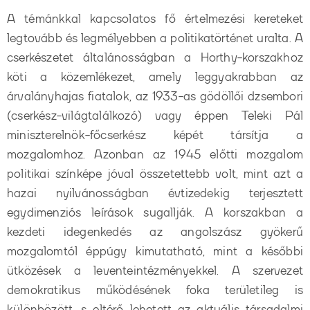
A témánkkal kapcsolatos fő értelmezési kereteket
legtovább és legmélyebben a politikatörténet uralta. A
cserkészetet általánosságban a Horthy-korszakhoz
köti a közemlékezet, amely leggyakrabban az
árvalányhajas fiatalok, az 1933-as gödöllői dzsembori
(cserkész-világtalálkozó) vagy éppen Teleki Pál
miniszterelnök-főcserkész képét társítja a
mozgalomhoz. Azonban az 1945 előtti mozgalom
politikai színképe jóval összetettebb volt, mint azt a
hazai nyilvánosságban évtizedekig terjesztett
egydimenziós leírások sugallják. A korszakban a
kezdeti idegenkedés az angolszász gyökerű
mozgalomtól éppúgy kimutatható, mint a későbbi
ütközések a leventeintézményekkel. A szervezet
demokratikus működésének foka területileg is
különbözött, s eltérő lehetett az aktuális társadalmi