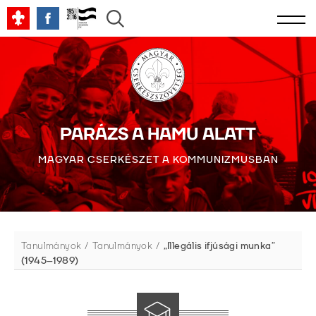
PARÁZS A HAMU ALATT
MAGYAR CSERKÉSZET A KOMMUNIZMUSBAN
Tanulmányok
Tanulmányok
„Illegális ifjúsági munka”
(1945–1989)