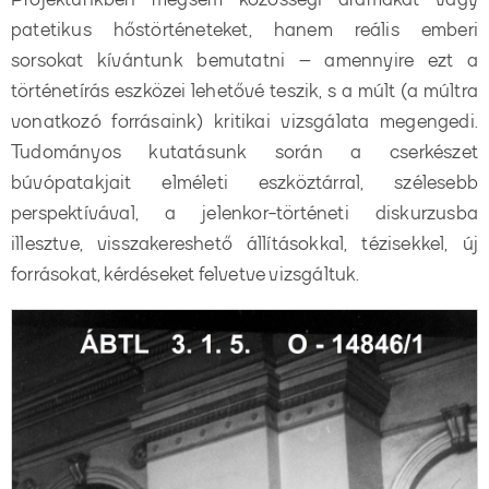
patetikus hőstörténeteket, hanem reális emberi
sorsokat kívántunk bemutatni – amennyire ezt a
történetírás eszközei lehetővé teszik, s a múlt (a múltra
vonatkozó forrásaink) kritikai vizsgálata megengedi.
Tudományos kutatásunk során a cserkészet
búvópatakjait elméleti eszköztárral, szélesebb
perspektívával, a jelenkor-történeti diskurzusba
illesztve, visszakereshető állításokkal, tézisekkel, új
forrásokat, kérdéseket felvetve vizsgáltuk.