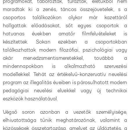
programokat, táboroztak, túráztak, életükből nem
maradtak ki a zenés, táncos összejövetelek, s a
csoportos találkozókon olykor már kazettáról
hallgattak előadásokat, sőt egyes csoportok a
hatvanas években amatőr filmfelvételeket is
készítettek. Sokan ezekben a csoportokban
találkozhattak modern filozófiai, pszichológiai vagy
akár menedzsmentismeretekkel, továbbá a
mindennapokban is alkalmazható szervezési
modellekkel. Tehát az értékelvű-konzervatív nevelési
program az illegalitás éveiben is párosulhatott modern
pedagógiai nevelési elvekkel vagy új technikai
eszközök használatával.
Végső soron azonban a vezetők személyisége,
elhivatottsága tűnik meghatározónak, valamint a
közösségek összetartozása, amelyet az üldöztetés, a