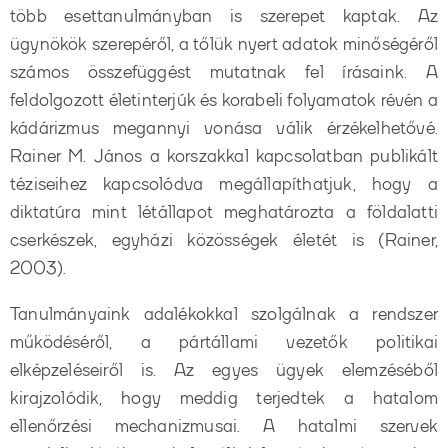
több esettanulmányban is szerepet kaptak. Az
ügynökök szerepéről, a tőlük nyert adatok minőségéről
számos összefüggést mutatnak fel írásaink. A
feldolgozott életinterjúk és korabeli folyamatok révén a
kádárizmus megannyi vonása válik érzékelhetővé.
Rainer M. János a korszakkal kapcsolatban publikált
téziseihez kapcsolódva megállapíthatjuk, hogy a
diktatúra mint létállapot meghatározta a földalatti
cserkészek, egyházi közösségek életét is (Rainer,
2003).
Tanulmányaink adalékokkal szolgálnak a rendszer
működéséről, a pártállami vezetők politikai
elképzeléseiről is. Az egyes ügyek elemzéséből
kirajzolódik, hogy meddig terjedtek a hatalom
ellenőrzési mechanizmusai. A hatalmi szervek