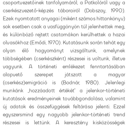
csoportvezetőinek tanfolyamáról, a Patkolóról vagy a
cserkészvezető-képzés táborairól (Dobszay, 1990).
Ezek nyomtatott anyagai (miként számos hittankönyv)
sok esetben csak a vasfüggönyön túl jelenhettek meg,
és különböző rejtett csatornákon kerülhettek a hazai
olvasókhoz (Emődi, 1970). Kutatásunk során tehát egy
olyan élő hagyományt vizsgáltunk, amelynek
többségében (cserkészként) részesei is voltunk, illetve
vagyunk. A történeti emlékezet fenntartásában
alapvető szerepet játszott a magyar
(cserkész)emigráció is (Bodnár, 1980). Jelenlegi
munkánk „hozzáadott értékét” a jelenkor-történeti
kutatások eredményeinek továbbgondolása, valamint
új adatok és összefüggések feltárása jelenti. Ezzel
egyszersmind egy nagyobb jelenkor-történeti trend
részesei is lettünk. A keresztény kisközösségek