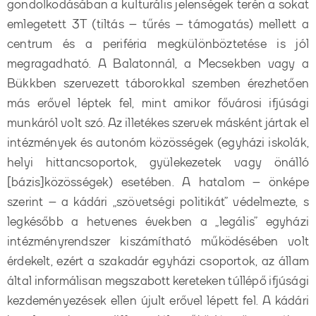
gondolkodásában a kulturális jelenségek terén a sokat
emlegetett 3T (tiltás – tűrés – támogatás) mellett a
centrum és a periféria megkülönböztetése is jól
megragadható. A Balatonnál, a Mecsekben vagy a
Bükkben szervezett táborokkal szemben érezhetően
más erővel léptek fel, mint amikor fővárosi ifjúsági
munkáról volt szó. Az illetékes szervek másként jártak el
intézmények és autonóm közösségek (egyházi iskolák,
helyi hittancsoportok, gyülekezetek vagy önálló
[bázis]közösségek) esetében. A hatalom – önképe
szerint – a kádári „szövetségi politikát” védelmezte, s
legkésőbb a hetvenes években a „legális” egyházi
intézményrendszer kiszámítható működésében volt
érdekelt, ezért a szakadár egyházi csoportok, az állam
által informálisan megszabott kereteken túllépő ifjúsági
kezdeményezések ellen újult erővel lépett fel. A kádári