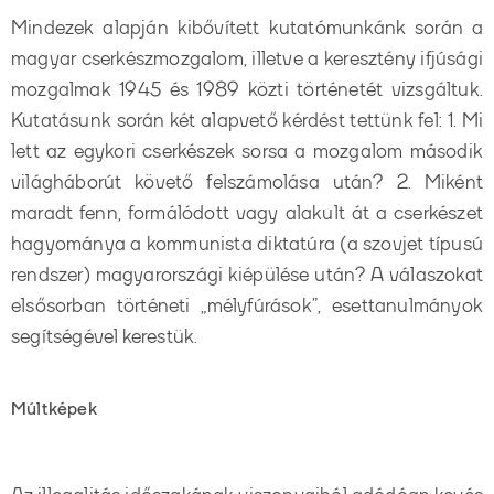
Mindezek alapján kibővített kutatómunkánk során a
magyar cserkészmozgalom, illetve a keresztény ifjúsági
mozgalmak 1945 és 1989 közti történetét vizsgáltuk.
Kutatásunk során két alapvető kérdést tettünk fel: 1. Mi
lett az egykori cserkészek sorsa a mozgalom második
világháborút követő felszámolása után? 2. Miként
maradt fenn, formálódott vagy alakult át a cserkészet
hagyománya a kommunista diktatúra (a szovjet típusú
rendszer) magyarországi kiépülése után? A válaszokat
elsősorban történeti „mélyfúrások”, esettanulmányok
segítségével kerestük.
Múltképek