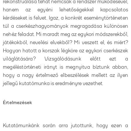
rekonstruálása tehát nemcsak a rendszer működésével,
hanem az egyéni lehetőségekkel kapcsolatos
kérdéseket is felvet. Igaz, a konkrét eseménytörténeten
túl a cserkészhagyományok megragadása különösen
nehéz feladat. Mi maradt meg az egykori módszerekből,
játékokból, nevelési elvekből? Mi veszett el, és miért?
Hogyan hatott a korszak légköre az egykori cserkészek
világlátására? Vizsgálódásunk előtt ezt a
megéléstörténeti irányt is megnyitva bíztunk abban,
hogy a nagy értelmező elbeszélések mellett az ilyen
jellegű kutatómunka is eredményre vezethet.
Értelmezések
Kutatómunkánk során arra jutottunk, hogy ezen a