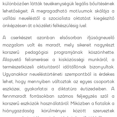
különbözően látták tevékenységük legális bővítésének
lehetőségeit. A megragadható motívumok skálája a
vallási neveléstől a szocialista oktatást kiegészítő
önképzésen át a közéleti felkészülésig ível.
A cserkészet azonban elsősorban ifjúságnevelő
mozgalom volt és maradt, mely sikereit nagyrészt
korszerű pedagógiai programjának köszönhette.
Alapvető felismerései a kisközösségi munkáról, a
természetközeli aktivitásról időtállónak bizonyultak.
Ugyanakkor neveléstörténeti szempontból is érdekes
lehet, hogy mennyiben változtak az egyes csoportok
eszközei, gyakorlatai a diktatúra évtizedeiben. A
fennmaradt forrásokban számos feljegyzés szól a
korszerű eszközök használatáról. Miközben a fiatalok a
hiánygazdaság körülményei között szerveztek