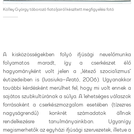
Kölley György táborozó fiataljairól készített megfigyelési fotó
A kisközösségekben folyó ifjúsági nevelőmunka
folyamatos maradt, így a cserkészet élő
hagyományként volt jelen a „létező szocializmus”
évtizedeiben is (Ivasivka–Arató, 2006). Ugyanakkor
további kérdésként merülhet fel, hogy mi volt ennek a
sajátos szubkultúrának a súlya. A lehetséges válaszok
forrásaként a cserkészmozgalom esetében (tízezres
nagyságrendű) konkrét számadatok állnak
rendelkezésre tanulmányainkban. Ugyanígy
megismerhetők az egyházi ifjúsági szervezetek, illetve a