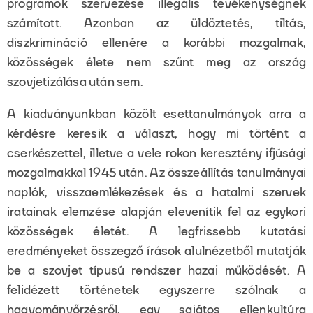
programok szervezése illegális tevékenységnek
számított. Azonban az üldöztetés, tiltás,
diszkrimináció ellenére a korábbi mozgalmak,
közösségek élete nem szűnt meg az ország
szovjetizálása után sem.
A kiadványunkban közölt esettanulmányok arra a
kérdésre keresik a választ, hogy mi történt a
cserkészettel, illetve a vele rokon keresztény ifjúsági
mozgalmakkal 1945 után. Az összeállítás tanulmányai
naplók, visszaemlékezések és a hatalmi szervek
iratainak elemzése alapján elevenítik fel az egykori
közösségek életét. A legfrissebb kutatási
eredményeket összegző írások alulnézetből mutatják
be a szovjet típusú rendszer hazai működését. A
felidézett történetek egyszerre szólnak a
hagyományőrzésről, egy sajátos ellenkultúra