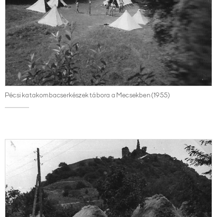
Pécsi katakombacserkészek tábora a Mecsekben (1955)