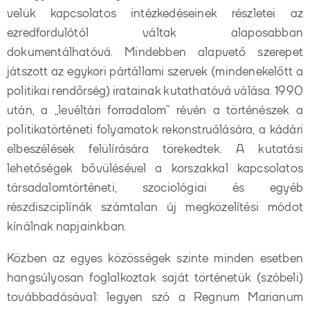
velük kapcsolatos intézkedéseinek részletei az
ezredfordulótól váltak alaposabban
dokumentálhatóvá. Mindebben alapvető szerepet
játszott az egykori pártállami szervek (mindenekelőtt a
politikai rendőrség) iratainak kutathatóvá válása. 1990
után, a „levéltári forradalom” révén a történészek a
politikatörténeti folyamatok rekonstruálására, a kádári
elbeszélések felülírására törekedtek. A kutatási
lehetőségek bővülésével a korszakkal kapcsolatos
társadalomtörténeti, szociológiai és egyéb
részdiszciplínák számtalan új megközelítési módot
kínálnak napjainkban.
Közben az egyes közösségek szinte minden esetben
hangsúlyosan foglalkoztak saját történetük (szóbeli)
továbbadásával: legyen szó a Regnum Marianum