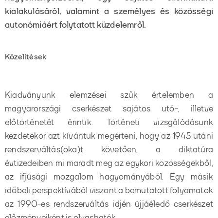
kialakulásáról, valamint a személyes és közösségi
autonómiáért folytatott küzdelemről.
Közelítések
Kiadványunk elemzései szűk értelemben a
magyarországi cserkészet sajátos utó-, illetve
előtörténetét érintik. Történeti vizsgálódásunk
kezdetekor azt kívántuk megérteni, hogy az 1945 utáni
rendszerváltás(oka)t követően, a diktatúra
évtizedeiben mi maradt meg az egykori közösségekből,
az ifjúsági mozgalom hagyományából. Egy másik
időbeli perspektívából viszont a bemutatott folyamatok
az 1990-es rendszerváltás idjén újjáéledő cserkészet
előzményeiként is olvashatók.