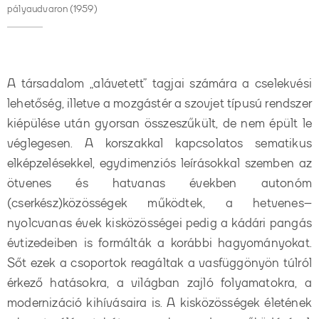
pályaudvaron (1959)
A társadalom „alávetett” tagjai számára a cselekvési
lehetőség, illetve a mozgástér a szovjet típusú rendszer
kiépülése után gyorsan összeszűkült, de nem épült le
véglegesen. A korszakkal kapcsolatos sematikus
elképzelésekkel, egydimenziós leírásokkal szemben az
ötvenes és hatvanas években autonóm
(cserkész)közösségek működtek, a hetvenes–
nyolcvanas évek kisközösségei pedig a kádári pangás
évtizedeiben is formálták a korábbi hagyományokat.
Sőt ezek a csoportok reagáltak a vasfüggönyön túlról
érkező hatásokra, a világban zajló folyamatokra, a
modernizáció kihívásaira is. A kisközösségek életének