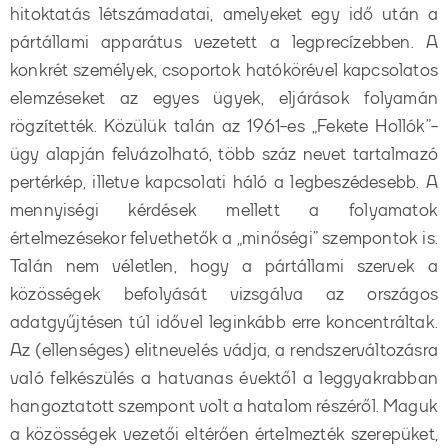
hitoktatás létszámadatai, amelyeket egy idő után a
pártállami apparátus vezetett a legprecízebben. A
konkrét személyek, csoportok hatókörével kapcsolatos
elemzéseket az egyes ügyek, eljárások folyamán
rögzítették. Közülük talán az 1961-es „Fekete Hollók”-
ügy alapján felvázolható, több száz nevet tartalmazó
pertérkép, illetve kapcsolati háló a legbeszédesebb. A
mennyiségi kérdések mellett a folyamatok
értelmezésekor felvethetők a „minőségi” szempontok is.
Talán nem véletlen, hogy a pártállami szervek a
közösségek befolyását vizsgálva az országos
adatgyűjtésen túl idővel leginkább erre koncentráltak.
Az (ellenséges) elitnevelés vádja, a rendszerváltozásra
való felkészülés a hatvanas évektől a leggyakrabban
hangoztatott szempont volt a hatalom részéről. Maguk
a közösségek vezetői eltérően értelmezték szerepüket,