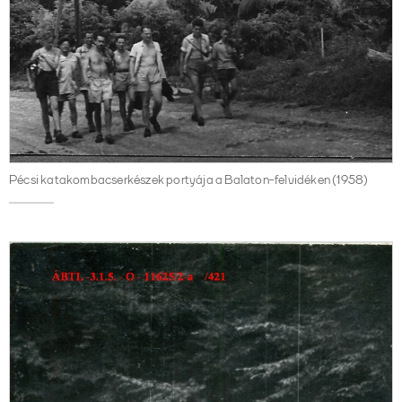
Pécsi katakombacserkészek portyája a Balaton-felvidéken (1958)