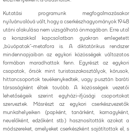
Kutatási programunk megfogalmazásakor
nyilvánvalóvá vált, hogy a cserkészhagyományok 1948
utáni alakulása nem vizsgálható önmagában. Erre utal
a korszakkal kapcsolatban gyakran emlegetett
„búvópatak”-metafora is. A diktatórikus rendszer
mindennapjaiban az egykori közösségek változatos
formában maradhattak fenn. Egyrészt az egykori
csapatok, őrsök mint turistaszakosztályok, kórusok,
hittancsoportok tevékenykedtek, vagy pusztán baráti
társaságként éltek tovább. A közösségek vezetői
lehetőségeik szerint egyházi-ifjúsági csoportokat
szerveztek. Másrészt az egykori cserkészvezetők
munkahelyeiken (papként, tanárként, karnagyként,
nevelőként, edzőként stb.) hasznosították azokat a
módszereket, amelyeket cserkészként sajátítottak el, s