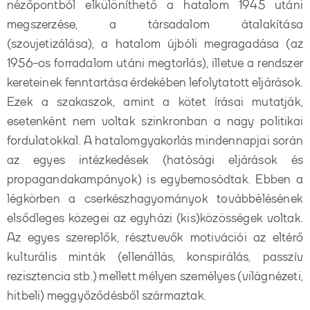
nézőpontból elkülöníthető a hatalom 1945 utáni
megszerzése, a társadalom átalakítása
(szovjetizálása), a hatalom újbóli megragadása (az
1956-os forradalom utáni megtorlás), illetve a rendszer
kereteinek fenntartása érdekében lefolytatott eljárások.
Ezek a szakaszok, amint a kötet írásai mutatják,
esetenként nem voltak szinkronban a nagy politikai
fordulatokkal. A hatalomgyakorlás mindennapjai során
az egyes intézkedések (hatósági eljárások és
propagandakampányok) is egybemosódtak. Ebben a
légkörben a cserkészhagyományok továbbélésének
elsődleges közegei az egyházi (kis)közösségek voltak.
Az egyes szereplők, résztvevők motivációi az eltérő
kulturális minták (ellenállás, konspirálás, passzív
rezisztencia stb.) mellett mélyen személyes (világnézeti,
hitbeli) meggyőződésből származtak.