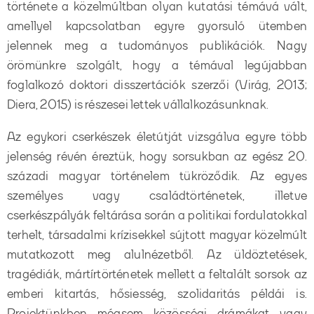
története a közelmúltban olyan kutatási témává vált,
amellyel kapcsolatban egyre gyorsuló ütemben
jelennek meg a tudományos publikációk. Nagy
örömünkre szolgált, hogy a témával legújabban
foglalkozó doktori disszertációk szerzői (Virág, 2013;
Diera, 2015) is részesei lettek vállalkozásunknak.
Az egykori cserkészek életútját vizsgálva egyre több
jelenség révén éreztük, hogy sorsukban az egész 20.
századi magyar történelem tükröződik. Az egyes
személyes vagy családtörténetek, illetve
cserkészpályák feltárása során a politikai fordulatokkal
terhelt, társadalmi krízisekkel sújtott magyar közelmúlt
mutatkozott meg alulnézetből. Az üldöztetések,
tragédiák, mártírtörténetek mellett a feltalált sorsok az
emberi kitartás, hősiesség, szolidaritás példái is.
Projektünkben mégsem közösségi drámákat vagy