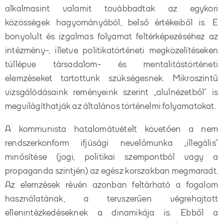
alkalmasint valamit továbbadtak az egykori
közösségek hagyományából, belső értékeiből is. E
bonyolult és izgalmas folyamat feltérképezéséhez az
intézmény-, illetve politikatörténeti megközelítéseken
túllépve társadalom- és mentalitástörténeti
elemzéseket tartottunk szükségesnek. Mikroszintű
vizsgálódásaink reményeink szerint „alulnézetből” is
megvilágíthatják az általános történelmi folyamatokat.
A kommunista hatalomátvételt követően a nem
rendszerkonform ifjúsági nevelőmunka „illegális”
minősítése (jogi, politikai szempontból vagy a
propaganda szintjén) az egész korszakban megmaradt.
Az elemzések révén azonban feltárható a fogalom
használatának, a tervszerűen végrehajtott
ellenintézkedéseknek a dinamikája is. Ebből a