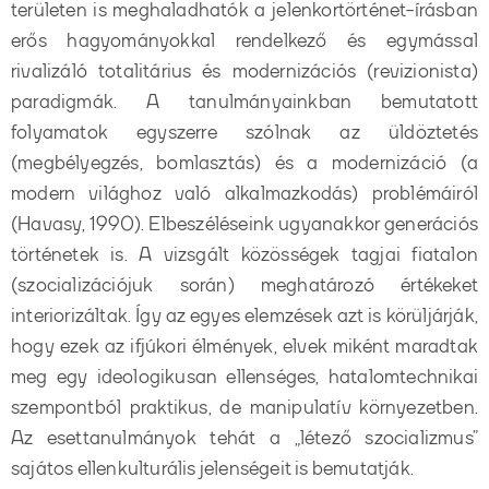
területen is meghaladhatók a jelenkortörténet-írásban
erős hagyományokkal rendelkező és egymással
rivalizáló totalitárius és modernizációs (revizionista)
paradigmák. A tanulmányainkban bemutatott
folyamatok egyszerre szólnak az üldöztetés
(megbélyegzés, bomlasztás) és a modernizáció (a
modern világhoz való alkalmazkodás) problémáiról
(Havasy, 1990). Elbeszéléseink ugyanakkor generációs
történetek is. A vizsgált közösségek tagjai fiatalon
(szocializációjuk során) meghatározó értékeket
interiorizáltak. Így az egyes elemzések azt is körüljárják,
hogy ezek az ifjúkori élmények, elvek miként maradtak
meg egy ideologikusan ellenséges, hatalomtechnikai
szempontból praktikus, de manipulatív környezetben.
Az esettanulmányok tehát a „létező szocializmus”
sajátos ellenkulturális jelenségeit is bemutatják.