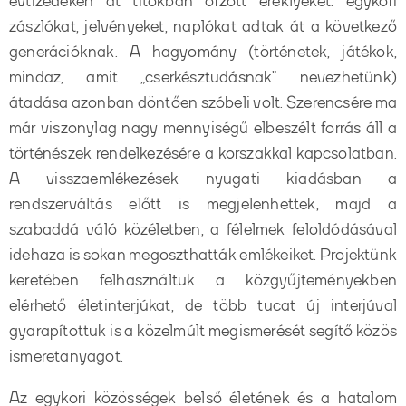
évtizedeken át titokban őrzött ereklyéket: egykori
zászlókat, jelvényeket, naplókat adtak át a következő
generációknak. A hagyomány (történetek, játékok,
mindaz, amit „cserkésztudásnak” nevezhetünk)
átadása azonban döntően szóbeli volt. Szerencsére ma
már viszonylag nagy mennyiségű elbeszélt forrás áll a
történészek rendelkezésére a korszakkal kapcsolatban.
A visszaemlékezések nyugati kiadásban a
rendszerváltás előtt is megjelenhettek, majd a
szabaddá váló közéletben, a félelmek feloldódásával
idehaza is sokan megoszthatták emlékeiket. Projektünk
keretében felhasználtuk a közgyűjteményekben
elérhető életinterjúkat, de több tucat új interjúval
gyarapítottuk is a közelmúlt megismerését segítő közös
ismeretanyagot.
Az egykori közösségek belső életének és a hatalom