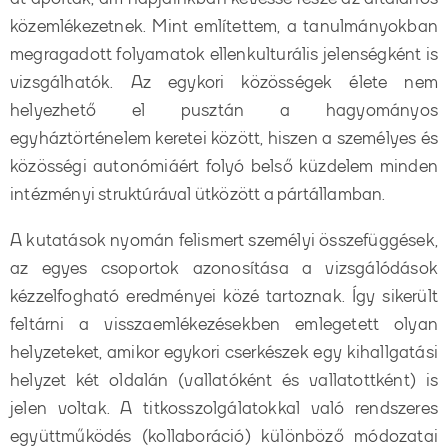
közemlékezetnek. Mint említettem, a tanulmányokban
megragadott folyamatok ellenkulturális jelenségként is
vizsgálhatók. Az egykori közösségek élete nem
helyezhető el pusztán a hagyományos
egyháztörténelem keretei között, hiszen a személyes és
közösségi autonómiáért folyó belső küzdelem minden
intézményi struktúrával ütközött a pártállamban.
A kutatások nyomán felismert személyi összefüggések,
az egyes csoportok azonosítása a vizsgálódások
kézzelfogható eredményei közé tartoznak. Így sikerült
feltárni a visszaemlékezésekben emlegetett olyan
helyzeteket, amikor egykori cserkészek egy kihallgatási
helyzet két oldalán (vallatóként és vallatottként) is
jelen voltak. A titkosszolgálatokkal való rendszeres
együttműködés (kollaboráció) különböző módozatai