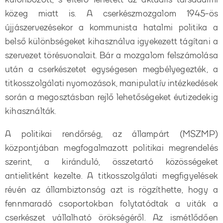
közeg miatt is. A cserkészmozgalom 1945-ös
újjászervezésekor a kommunista hatalmi politika a
belső különbségeket kihasználva igyekezett tágítani a
szervezet törésvonalait. Bár a mozgalom felszámolása
után a cserkészetet egységesen megbélyegezték, a
titkosszolgálati nyomozások, manipulatív intézkedések
során a megosztásban rejlő lehetőségeket évtizedekig
kihasználták.
A politikai rendőrség, az állampárt (MSZMP)
központjában megfogalmazott politikai megrendelés
szerint, a kiránduló, összetartó közösségeket
antielitként kezelte. A titkosszolgálati megfigyelések
révén az állambiztonság azt is rögzíthette, hogy a
fennmaradó csoportokban folytatódtak a viták a
cserkészet vállalható örökségéről. Az ismétlődően