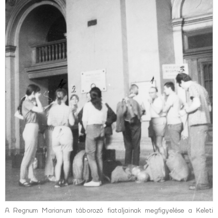
A Regnum Marianum táborozó fiataljainak megfigyelése a Keleti