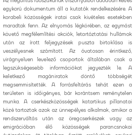
Az illegalitás időszakának viszonyaiból adódóan kevés
egykorú dokumentum áll a kutatók rendelkezésére. A
korabeli közösségek iratai csak kivételes esetekben
maradtak fenn. Az elnyomás légkörében, az egymást
követő megfélemlítési akciók, letartóztatási hullámok
után az írott feljegyzések puszta birtoklása is
veszélyesnek számított. Az óvatosan érintkező,
virágnyelven levelező csoportok általában csak a
legszükségesebb információkat jegyezték le. A
keletkező magániratok döntő többségét
megsemmisítették. A forrásfeltárás tehát ezen a
területen is időigényes, bár korántsem reménytelen
munka. A cserkészközösségek katartikus pillanatai
közé tartoztak azok az ünnepélyes alkalmak, amikor a
rendszerváltás után az öregcserkészek vagy az
emigrációban élő közösségek parancsnokai