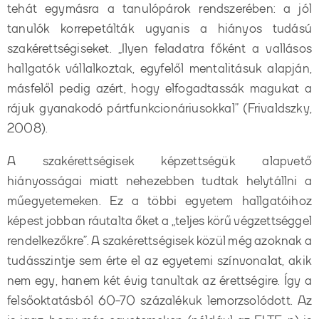
tehát egymásra a tanulópárok rendszerében: a jól
tanulók korrepetálták ugyanis a hiányos tudású
szakérettségiseket. „Ilyen feladatra főként a vallásos
hallgatók vállalkoztak, egyfelől mentalitásuk alapján,
másfelől pedig azért, hogy elfogadtassák magukat a
rájuk gyanakodó pártfunkcionáriusokkal” (Frivaldszky,
2008).
A szakérettségisek képzettségük alapvető
hiányosságai miatt nehezebben tudtak helytállni a
műegyetemeken. Ez a többi egyetem hallgatóihoz
képest jobban ráutalta őket a „teljes körű végzettséggel
rendelkezőkre”. A szakérettségisek közül még azoknak a
tudásszintje sem érte el az egyetemi színvonalat, akik
nem egy, hanem két évig tanultak az érettségire. Így a
felsőoktatásból 60-70 százalékuk lemorzsolódott. Az