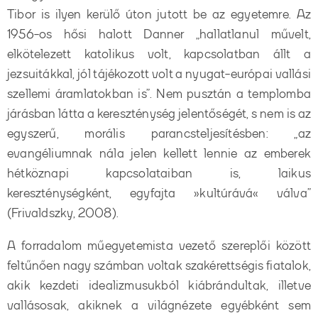
Tibor is ilyen kerülő úton jutott be az egyetemre. Az
1956-os hősi halott Danner „hallatlanul művelt,
elkötelezett katolikus volt, kapcsolatban állt a
jezsuitákkal, jól tájékozott volt a nyugat-európai vallási
szellemi áramlatokban is”. Nem pusztán a templomba
járásban látta a kereszténység jelentőségét, s nem is az
egyszerű, morális parancsteljesítésben: „az
evangéliumnak nála jelen kellett lennie az emberek
hétköznapi kapcsolataiban is, laikus
kereszténységként, egyfajta »kultúrává« válva”
(Frivaldszky, 2008).
A forradalom műegyetemista vezető szereplői között
feltűnően nagy számban voltak szakérettségis fiatalok,
akik kezdeti idealizmusukból kiábrándultak, illetve
vallásosak, akiknek a világnézete egyébként sem