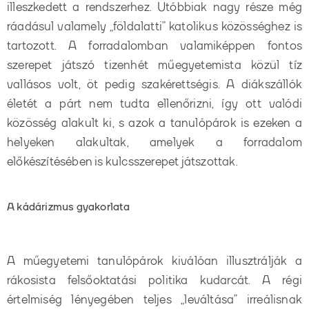
illeszkedett a rendszerhez. Utóbbiak nagy része még
ráadásul valamely „földalatti” katolikus közösséghez is
tartozott. A forradalomban valamiképpen fontos
szerepet játszó tizenhét műegyetemista közül tíz
vallásos volt, öt pedig szakérettségis. A diákszállók
életét a párt nem tudta ellenőrizni, így ott valódi
közösség alakult ki, s azok a tanulópárok is ezeken a
helyeken alakultak, amelyek a forradalom
előkészítésében is kulcsszerepet játszottak.
A kádárizmus gyakorlata
A műegyetemi tanulópárok kiválóan illusztrálják a
rákosista felsőoktatási politika kudarcát. A régi
értelmiség lényegében teljes „leváltása” irreálisnak