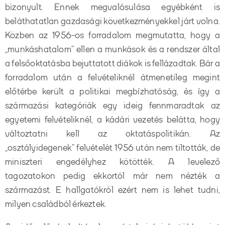
bizonyult. Ennek megvalósulása egyébként is
beláthatatlan gazdasági következményekkel járt volna.
Közben az 1956-os forradalom megmutatta, hogy a
„munkáshatalom” ellen a munkások és a rendszer által
a felsőoktatásba bejuttatott diákok is fellázadtak. Bár a
forradalom után a felvételiknél átmenetileg megint
előtérbe került a politikai megbízhatóság, és így a
származási kategóriák egy ideig fennmaradtak az
egyetemi felvételiknél, a kádári vezetés belátta, hogy
változtatni kell az oktatáspolitikán. Az
„osztályidegenek” felvételét 1956 után nem tiltották, de
miniszteri engedélyhez kötötték. A levelező
tagozatokon pedig ekkortól már nem nézték a
származást. E hallgatókról ezért nem is lehet tudni,
milyen családból érkeztek.