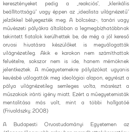
keresztényeket pedig a „reakciós”, „klerikális
beállítottságú” vagy éppen az „idealista világnézetű”
jelzőkkel bélyegezték meg. A bölcsész-, tanári vagy
művészeti pályákra általában a legmegbízhatóbbnak
tekintett fiatalok kerülhettek be, de még a jól kereső
orvosi hivatásra készülőket is megválogatták
világnézetileg. Akik e karokon nem számíthattak
felvételre, sokszor nem is ide, hanem mérnöknek
jelentkeztek. A műegyetemekre pályázókat ugyanis
kevésbé válogatták meg ideológiai alapon, egyrészt a
pálya világnézetileg semleges volta, másrészt a
műszakiak iránti igény miatt. Ezért a műegyetemisták
mentalitása más volt, mint a többi hallgatóé
(Frivaldszky, 2008)
A Budapesti Orvostudományi Egyetemen az