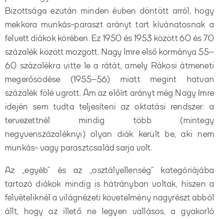
Bizottsága ezután minden évben döntött arról, hogy
mekkora munkás-paraszt arányt tart kívánatosnak a
felvett diákok körében. Ez 1950 és 1953 között 60 és 70
százalék között mozgott. Nagy Imre első kormánya 55–
60 százalékra vitte le a rátát, amely Rákosi átmeneti
megerősödése (1955–56) miatt megint hatvan
százalék fölé ugrott. Ám az előírt arányt még Nagy Imre
idején sem tudta teljesíteni az oktatási rendszer: a
tervezettnél mindig több (mintegy
negyvenszázaléknyi) olyan diák került be, aki nem
munkás- vagy parasztcsalád sarja volt.
Az „egyéb” és az „osztályellenség” kategóriájába
tartozó diákok mindig is hátrányban voltak, hiszen a
felvételiknél a világnézeti követelmény nagyrészt abból
állt, hogy az illető ne legyen vallásos, a gyakorló