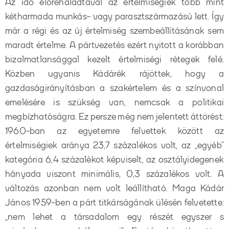
Az idő előrehaladtával az értelmiségiek több mint
kétharmada munkás- vagy parasztszármazású lett. Így
már a régi és az új értelmiség szembeállításának sem
maradt értelme. A pártvezetés ezért nyitott a korábban
bizalmatlansággal kezelt értelmiségi rétegek felé.
Közben ugyanis Kádárék rájöttek, hogy a
gazdaságirányításban a szakértelem és a színvonal
emelésére is szükség van, nemcsak a politikai
megbízhatóságra. Ez persze még nem jelentett áttörést:
1960-ban az egyetemre felvettek között az
értelmiségiek aránya 23,7 százalékos volt, az „egyéb”
kategória 6,4 százalékot képviselt, az osztályidegenek
hányada viszont minimális, 0,3 százalékos volt. A
változás azonban nem volt leállítható. Maga Kádár
János 1959-ben a párt titkárságának ülésén felvetette:
„nem lehet a társadalom egy részét egyszer s