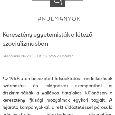
TANULMÁNYOK
Keresztény egyetemisták a létező
szocializmusban
Szegő Iván Miklós
OSZK-1956-os Intézet
Az 1948 után bevezetett felsőoktatási rendelkezések
származási és világnézeti szempontból is
diszkriminálták a vallásos fiatalokat, különösen a
keresztény ifjúsági mozgalmak egykori tagjait. A
lejárató kampányokkal, direkt üldöztetéssel párosuló
adminisztratív intézkedések alapvetően