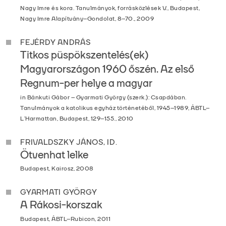
Nagy Imre és kora. Tanulmányok, forrásközlések V., Budapest,
Nagy Imre Alapítvány–Gondolat, 8–70., 2009
FEJÉRDY ANDRÁS
Titkos püspökszentelés(ek)
Magyarországon 1960 őszén. Az első
Regnum-per helye a magyar
in Bánkuti Gábor – Gyarmati György (szerk.): Csapdában.
Tanulmányok a katolikus egyház történetéből, 1945–1989, ÁBTL–
L’Harmattan, Budapest, 129–155., 2010
FRIVALDSZKY JÁNOS, ID.
Ötvenhat lelke
Budapest, Kairosz, 2008
GYARMATI GYÖRGY
A Rákosi-korszak
Budapest, ÁBTL–Rubicon, 2011