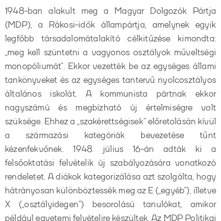
1948-ban alakult meg a Magyar Dolgozók Pártja
(MDP), a Rákosi-idők állampártja, amelynek egyik
legfőbb társadalomátalakító célkitűzése kimondta:
„meg kell szüntetni a vagyonos osztályok műveltségi
monopóliumát”. Ekkor vezették be az egységes állami
tankönyveket és az egységes tantervű nyolcosztályos
általános iskolát. A kommunista pártnak ekkor
nagyszámú és megbízható új értelmiségre volt
szüksége. Ehhez a „szakérettségisek” előretolásán kívül
a származási kategóriák bevezetése tűnt
kézenfekvőnek. 1948. július 16-án adták ki a
felsőoktatási felvételik új szabályozására vonatkozó
rendeletet. A diákok kategorizálása azt szolgálta, hogy
hátrányosan különböztessék meg az E („egyéb”), illetve
X („osztályidegen”) besorolású tanulókat, amikor
például egyetemi felvételire készültek. Az MDP Politikai