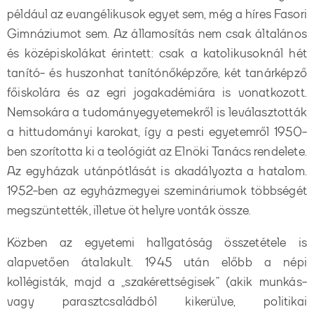
például az evangélikusok egyet sem, még a híres Fasori
Gimnáziumot sem. Az államosítás nem csak általános
és középiskolákat érintett: csak a katolikusoknál hét
tanító- és huszonhat tanítónőképzőre, két tanárképző
főiskolára és az egri jogakadémiára is vonatkozott.
Nemsokára a tudományegyetemekről is leválasztották
a hittudományi karokat, így a pesti egyetemről 1950-
ben szorította ki a teológiát az Elnöki Tanács rendelete.
Az egyházak utánpótlását is akadályozta a hatalom.
1952-ben az egyházmegyei szemináriumok többségét
megszüntették, illetve öt helyre vonták össze.
Közben az egyetemi hallgatóság összetétele is
alapvetően átalakult. 1945 után előbb a népi
kollégisták, majd a „szakérettségisek” (akik munkás-
vagy parasztcsaládból kikerülve, politikai