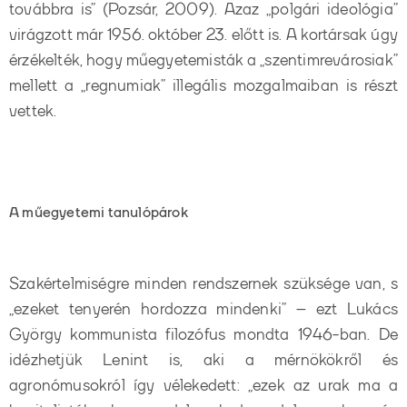
továbbra is” (Pozsár, 2009). Azaz „polgári ideológia”
virágzott már 1956. október 23. előtt is. A kortársak úgy
érzékelték, hogy műegyetemisták a „szentimrevárosiak”
mellett a „regnumiak” illegális mozgalmaiban is részt
vettek.
A műegyetemi tanulópárok
Szakértelmiségre minden rendszernek szüksége van, s
„ezeket tenyerén hordozza mindenki” – ezt Lukács
György kommunista filozófus mondta 1946-ban. De
idézhetjük Lenint is, aki a mérnökökről és
agronómusokról így vélekedett: „ezek az urak ma a