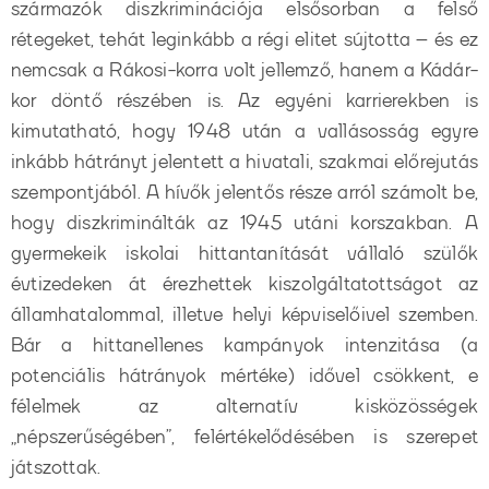
származók diszkriminációja elsősorban a felső
rétegeket, tehát leginkább a régi elitet sújtotta – és ez
nemcsak a Rákosi-korra volt jellemző, hanem a Kádár-
kor döntő részében is. Az egyéni karrierekben is
kimutatható, hogy 1948 után a vallásosság egyre
inkább hátrányt jelentett a hivatali, szakmai előrejutás
szempontjából. A hívők jelentős része arról számolt be,
hogy diszkriminálták az 1945 utáni korszakban. A
gyermekeik iskolai hittantanítását vállaló szülők
évtizedeken át érezhettek kiszolgáltatottságot az
államhatalommal, illetve helyi képviselőivel szemben.
Bár a hittanellenes kampányok intenzitása (a
potenciális hátrányok mértéke) idővel csökkent, e
félelmek az alternatív kisközösségek
„népszerűségében”, felértékelődésében is szerepet
játszottak.