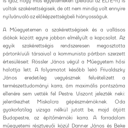
is igaz, hogy más egyetemeken (például az ELTE-n) is
voltak szakérettségisek, de ott nem mindig volt ennyire
nyilvánvaló az előképzettségbeli hiányosságuk.
A Műegyetemen a szakérettségisek és a vallásos
diákok között egyre jobban elmélyült a kapcsolat. Az
egyik szakérettségis rendszeresen megosztotta
pártonkívüli társaival a kommunista pártban szerzett
értesüléseit: Rössler János végül a Műegyetem hősi
halottja lett. A folyamatot később leíró Frivaldszky
János eredetileg vegyésznek felvételizett a
természettudományi karra, ám maximális pontszáma
ellenére sem vették fel Pestre. Viszont jelezték neki:
jelentkezhet Miskolcra gépészmérnöknek. Oda
gyakorlatilag vizsga nélkül jutott be, majd átjött
Budapestre, az építőmérnöki karra. A forradalom
műegyetemi résztvevői közül Danner János és Beke