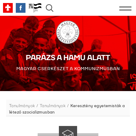
PARÁZS A HAMU ALATT
MAGYAR CSERKÉSZET A KOMMUNIZMUSBAN
Tanulmányok
Tanulmányok
Keresztény egyetemisták a
létező szocializmusban