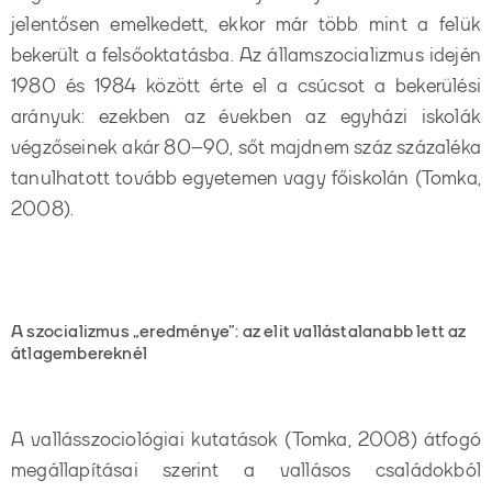
jelentősen emelkedett, ekkor már több mint a felük
bekerült a felsőoktatásba. Az államszocializmus idején
1980 és 1984 között érte el a csúcsot a bekerülési
arányuk: ezekben az években az egyházi iskolák
végzőseinek akár 80–90, sőt majdnem száz százaléka
tanulhatott tovább egyetemen vagy főiskolán (Tomka,
2008).
A szocializmus „eredménye”: az elit vallástalanabb lett az
átlagembereknél
A vallásszociológiai kutatások (Tomka, 2008) átfogó
megállapításai szerint a vallásos családokból