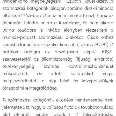
mindenkorra megbélyegezni”. Ezután következett a
származási kategóriák alapján történő diszkrimináció
eltörlése 1963-ban. Ám ez nem jelentette azt, hogy az
állampárt feladta volna a küzdelmet, és nem akarta
volna továbbra is inkább előnyben részesíteni a
munkás-paraszt származású diákokat. Csak ehhez
kevésbé formális eszközöket keresett (Takács, 2008). A
hatalom addigra az országosan kiépült KISZ-
szervezetektől az állambiztonság (ifjúsági elhárítás)
tevékenységéig számos kontrollmechanizmust
működtetett. Az adott korlátokkal mégis
megkezdődhetett a régi felső és középosztályok
társadalmi reintegrálódása.
A származási kategóriák eltörlése mindenesetre nem
jelentette azt, hogy a vallásos fiatalok továbbtanulása
elől elhárult minden akadály. A felsőoktatásba