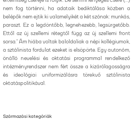
értelmiség cseréje is folyik. De semmi lényeges csere (…)
nem fog történni, ha adataik bediktálása közben a
belépők nem ejtik ki valamelyikét a két szónak: munkás,
paraszt. Ez a legdöntőbb, legnehezebb, legsürgetőbb.
Ettől az új szellemi rétegtől függ az új szellemi front
sorsa.” Ám hiába voltak baloldaliak a népi kollégiumok,
a sztálinista fordulat ezeket is elsöpörte. Egy autonóm,
önálló nevelési és oktatási programmal rendelkező
intézményrendszer nem fért össze a kizárólagosságra
és ideológiai uniformizálásra törekvő sztálinista
oktatáspolitikával.
Származási kategóriák