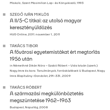
Miskolc, Szent Maximilian Lap- és Könyvkiadó, 1993
SZEGŐ IVÁN MIKLÓS
A II/5-C titkai: az utolsó magyar
keresztényüldözés
HVG Online, 2011. november 1., 2011
TAKÁCS TIBOR
A fővárosi egyetemistákat ért megtorlás
1956 után
in Némethné Dikán Nóra – Szabó Róbert – Vida István (szerk.):
Nagy Imre és kora. Tanulmányok, forrásközlések V. Budapest, Nagy
Imre Alapítvány–Gondolat, 291–331., 2009
TAKÁCS RÓBERT
A származási megkülönböztetés
megszüntetése 1962–1963
Budapest, Napvilág, 2008