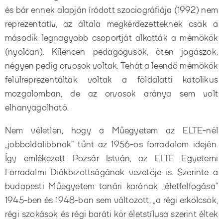
és bár ennek alapján íródott szociográfiája (1992) nem
reprezentatív, az általa megkérdezetteknek csak a
második legnagyobb csoportját alkották a mérnökök
(nyolcan). Kilencen pedagógusok, öten jogászok,
négyen pedig orvosok voltak. Tehát a leendő mérnökök
felülreprezentáltak voltak a földalatti katolikus
mozgalomban, de az orvosok aránya sem volt
elhanyagolható.
Nem véletlen, hogy a Műegyetem az ELTE-nél
„jobboldalibbnak” tűnt az 1956-os forradalom idején.
Így emlékezett Pozsár István, az ELTE Egyetemi
Forradalmi Diákbizottságának vezetője is. Szerinte a
budapesti Műegyetem tanári karának „életfelfogása”
1945-ben és 1948-ban sem változott, „a régi erkölcsök,
régi szokások és régi baráti kör életstílusa szerint éltek