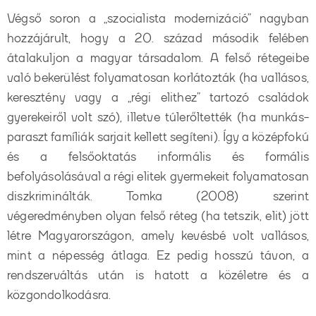
Végső soron a „szocialista modernizáció” nagyban
hozzájárult, hogy a 20. század második felében
átalakuljon a magyar társadalom. A felső rétegeibe
való bekerülést folyamatosan korlátozták (ha vallásos,
keresztény vagy a „régi elithez” tartozó családok
gyerekeiről volt szó), illetve túlerőltették (ha munkás-
paraszt famíliák sarjait kellett segíteni). Így a középfokú
és a felsőoktatás informális és formális
befolyásolásával a régi elitek gyermekeit folyamatosan
diszkriminálták. Tomka (2008) szerint
végeredményben olyan felső réteg (ha tetszik, elit) jött
létre Magyarországon, amely kevésbé volt vallásos,
mint a népesség átlaga. Ez pedig hosszú távon, a
rendszerváltás után is hatott a közéletre és a
közgondolkodásra.