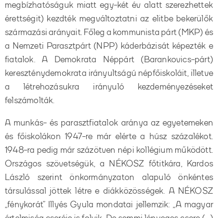
megbízhatóságuk miatt egy-két év alatt szerezhettek
érettségit) kezdték megváltoztatni az elitbe bekerülők
származási arányait. Főleg a kommunista párt (MKP) és
a Nemzeti Parasztpárt (NPP) káderbázisát képezték e
fiatalok. A Demokrata Néppárt (Barankovics-párt)
kereszténydemokrata irányultságú népfőiskoláit, illetve
a létrehozásukra irányuló kezdeményezéseket
felszámolták.
A munkás- és parasztfiatalok aránya az egyetemeken
és főiskolákon 1947-re már elérte a húsz százalékot.
1948-ra pedig már százötven népi kollégium működött.
Országos szövetségük, a NÉKOSZ főtitkára, Kardos
László szerint önkormányzaton alapuló önkéntes
társulással jöttek létre e diákközösségek. A NÉKOSZ
„fénykorát” Illyés Gyula mondatai jellemzik: „A magyar