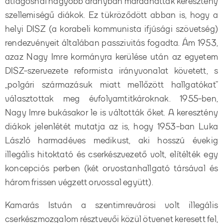
átlagosnál nagyobb arányban maradhattak keresztény
szellemiségű diákok. Ez tükröződött abban is, hogy a
helyi DISZ (a korabeli kommunista ifjúsági szövetség)
rendezvényeit általában passzivitás fogadta. Ám 1953,
azaz Nagy Imre kormányra kerülése után az egyetem
DISZ-szervezete reformista irányvonalat követett, s
„polgári származásuk miatt mellőzött hallgatókat”
választottak meg évfolyamtitkároknak. 1955-ben,
Nagy Imre bukásakor le is váltották őket. A keresztény
diákok jelenlétét mutatja az is, hogy 1953-ban Luka
László harmadéves medikust, aki hosszú évekig
illegális hitoktató és cserkészvezető volt, elítélték egy
koncepciós perben (két orvostanhallgató társával és
három frissen végzett orvossal együtt).
Kamarás István a szentimrevárosi volt illegális
cserkészmozgalom résztvevői közül ötvenet keresett fel,