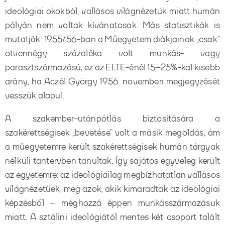
ideológiai okokból, vallásos világnézetük miatt humán
pályán nem voltak kívánatosak. Más statisztikák is
mutatják: 1955/56-ban a Műegyetem diákjainak „csak”
ötvennégy százaléka volt munkás- vagy
parasztszármazású; ez az ELTE-énél 15–25%-kal kisebb
arány, ha Aczél György 1956. novemberi megjegyzését
vesszük alapul.
A szakember-utánpótlás biztosítására a
szakérettségisek „bevetése” volt a másik megoldás, ám
a műegyetemre került szakérettségisek humán tárgyak
nélküli tantervben tanultak. Így sajátos egyveleg került
az egyetemre: az ideológiailag megbízhatatlan vallásos
világnézetűek, meg azok, akik kimaradtak az ideológiai
képzésből – méghozzá éppen munkásszármazásuk
miatt. A sztálini ideológiától mentes két csoport talált