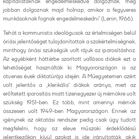
kapitalistáknak engedelmeskedve dolgoznak, még
jobban dolgoznak majd holnap, amikor a fegyveres
munkásoknak fognak engedelmeskedni” (Lenin, 1966).
Tehát a kommunista ideológusok az értelmiségen belül
óriási jelentőséget tulajdonítottak a szakértelmiségnek,
minthogy óriási szükségük volt rájuk az iparosításhoz.
Az egyébként háttérbe szorított vallásos diákok ezt a
lehetőséget használták ki Magyarországon is az
ötvenes évek diktatúrája idején. A Műegyetemen azért
volt jelentős a „klerikális” diákok aránya, mert az
erőltetett iparosítás miatt tizenegyezer új mérnökre volt
szükség 1951-ben. Ez több, mint amennyi mérnök
összesen volt 1949-ben Magyarországon. Ennek az
igénynek az oktatási rendszer pedig csak úgy tudott
megfelelni, hogy az eleve műszaki érdeklődésű
jelentkezőkön kívül azokat is ide irányították, akik