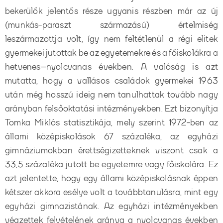
bekerülők jelentős része ugyanis részben már az új
(munkás-paraszt származású) értelmiség
leszármazottja volt, így nem feltétlenül a régi elitek
gyermekei jutottak be az egyetemekre és a főiskolákra a
hetvenes–nyolcvanas években. A valóság is azt
mutatta, hogy a vallásos családok gyermekei 1963
után még hosszú ideig nem tanulhattak tovább nagy
arányban felsőoktatási intézményekben. Ezt bizonyítja
Tomka Miklós statisztikája, mely szerint 1972-ben az
állami középiskolások 67 százaléka, az egyházi
gimnáziumokban érettségizetteknek viszont csak a
33,5 százaléka jutott be egyetemre vagy főiskolára. Ez
azt jelentette, hogy egy állami középiskolásnak éppen
kétszer akkora esélye volt a továbbtanulásra, mint egy
egyházi gimnazistának. Az egyházi intézményekben
végzettek felvételének aránya a nyolcvanas években