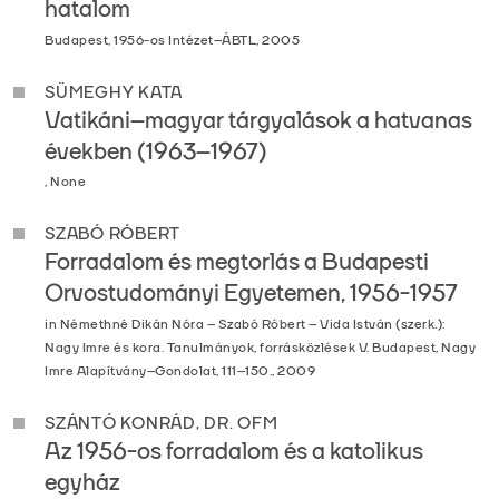
hatalom
Budapest, 1956-os Intézet–ÁBTL, 2005
SÜMEGHY KATA
Vatikáni–magyar tárgyalások a hatvanas
években (1963–1967)
, None
SZABÓ RÓBERT
Forradalom és megtorlás a Budapesti
Orvostudományi Egyetemen, 1956-1957
in Némethné Dikán Nóra – Szabó Róbert – Vida István (szerk.):
Nagy Imre és kora. Tanulmányok, forrásközlések V. Budapest, Nagy
Imre Alapítvány–Gondolat, 111–150., 2009
SZÁNTÓ KONRÁD, DR. OFM
Az 1956-os forradalom és a katolikus
egyház